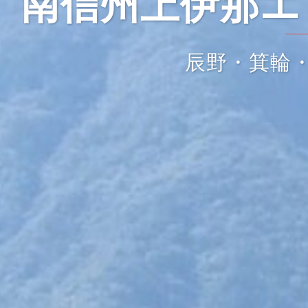
南信州上伊那エ
辰野・箕輪