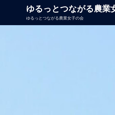
コ
ゆるっとつながる農業
ン
テ
ゆるっとつながる農業女子の会
ン
ツ
へ
ス
キ
ッ
プ