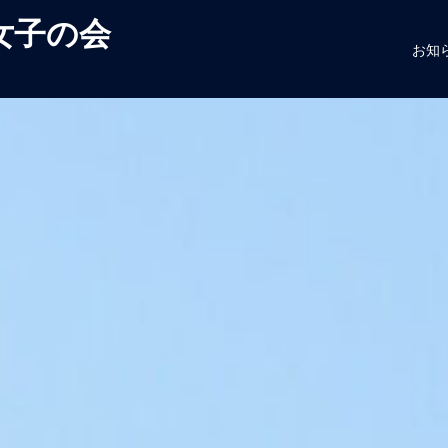
女子の会
お知