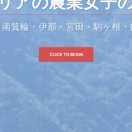
リアの農業女子
・南箕輪・伊那・宮田・駒ヶ根・
CLICK TO BEGIN